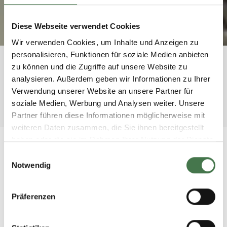
Diese Webseite verwendet Cookies
Wir verwenden Cookies, um Inhalte und Anzeigen zu
personalisieren, Funktionen für soziale Medien anbieten
zu können und die Zugriffe auf unsere Website zu
GEMEINSAM
analysieren. Außerdem geben wir Informationen zu Ihrer
Verwendung unserer Website an unsere Partner für
STÄRKER SEIN
soziale Medien, Werbung und Analysen weiter. Unsere
Partner führen diese Informationen möglicherweise mit
weiteren Daten zusammen, die Sie ihnen bereitgestellt
haben oder die sie im Rahmen Ihrer Nutzung der Dienste
gesammelt haben.
Einwilligungsauswahl
PARTNER
Notwendig
Wir sind stark mit unseren
Partnern.
Präferenzen
Erfolgreiche IT-Lösungen entstehen im Zusammenspiel