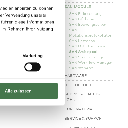
SAN-MODULE
 Medien anbieten zu können
SAN Etikettierung
hrer Verwendung unserer
SAN Infoboard
 führen diese Informationen
SAN Buchungsserver
ie im Rahmen Ihrer Nutzung
SAN
Mutationsprotokollator
SAN Leitstand
SAN Data Exchange
SAN Artikelpool
Marketing
SAN Sammelbelege
SAN Workflow Manager
SAN WebApp
HARDWARE
IT-SICHERHEIT
Alle zulassen
SERVICE-CENTER-
LOHN
BÜROMATERIAL
SERVICE & SUPPORT