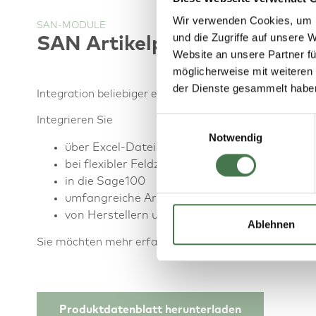
Wir verwenden Cookies, um I
SAN-MODULE
und die Zugriffe auf unsere 
SAN Artikelpool
Website an unsere Partner fü
möglicherweise mit weiteren
der Dienste gesammelt habe
Integration beliebiger externer Artikelkataloge in di
Einwilligungsauswahl
Integrieren Sie
Notwendig
über Excel-Dateien
bei flexibler Feldzuordnung
in die Sage100
umfangreiche Artikelkataloge
von Herstellern und Lieferanten…
Ablehnen
Sie möchten mehr erfahren? Dann laden Sie sich hier 
Produktdatenblatt herunterladen