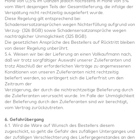
Höhe von 0,5% im Ganzen jedoch höchstens in Höhe von 5%
vom Wert desjenigen Teils der Gesamtlieferung, die infolge der
Verspätung nicht rechtzeitig ausgeliefert wurde.
Diese Regelung gilt entsprechend bei
Schadensersatzansprüchen wegen Nichterfüllung aufgrund von
Verzug- (326 BGB) sowie Schadensersatzansprüche wegen
nachträglicher Unmöglichkeit (325 BGB).
Die gesetzlichen Ansprüche des Bestellers auf Rücktritt bleiben
von dieser Regelung unberührt.
5.4. Weisen wir bei der Lieferung an einen Vollkaufmann nach,
daß wir trotz sorgfältiger Auswahl unserer Zulieferanten und
trotz Abschluß der erforderlichen Verträge zu angemessenen
Konditionen von unseren Zulieferanten nicht rechtzeitig
beliefert werden, so verlängert sich die Lieferfrist um den
Zeitraum der
Verzögerung, der durch die nichtrechtzeitige Belieferung durch
die Zulieferanten verursacht wurde. Im Falle der Unmöglichkeit
der Belieferung durch den Zulieferanten sind wir berechtigt,
vom Vertrag zurückzutreten.
6. Gefahrübergang
6.1. Wird die Ware auf Wunsch des Bestellers diesem
zugeschickt, so geht die Gefahr des zufälligen Unterganges und
der zufälligen Verschlechterung des Liefergegenstandes an den