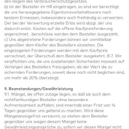
den Regeln des Verbraucherschutzgesetzes.
b) Ist der Besteller im HR eingetragen, so sind wir berechtigt
die uns herausgegebene Eigentumsvorbehaltsware nach
bestem Ermessen, insbesondere auch freihändig zu verwerten.
Der bei der Verwertung erzielte Erlös wird abzgl. der uns
dadurch entst. Kosten auf die offene Kaufpreisforderung
angerechnet. .berschüsse werden dem Besteller ausgezahlt.
c) Uns abgetretene Forderungen können wir unmittelbar
gegenüber dem Käufer des Bestellers einziehen. Die
eingezogenen Forderungen werden mit dem Kaufpreis
verrechnet, der Überschuß dem Besteller ausgekehrt. 8.7. Wir
verpflichten uns, die uns zustehenden Sicherheiten insoweit auf
Verlangen des Bestellers freizugeben, als der Wert die zu
sichernden Forderungen, soweit diese noch nicht beglichen sind,
um mehr als 20% übersteigt.
9. Beanstandungen/Gewährleistung
9.1. Mängel, die offen zutage liegen, so daß sie auch dem
nichtfachkundigen Besteller ohne besondere
Aufmerksamkeit auffallen, sind innerhalb einer Frist von 14
Tagen gegenüber uns geltend zu machen. Wird diese
Mängelanzeigefrist versäumt, so stehen dem Besteller
gegenüber uns wegen diesem Mangel keine
Gewährleistungsansprüche zu, sofern wir diesen Mangel nicht