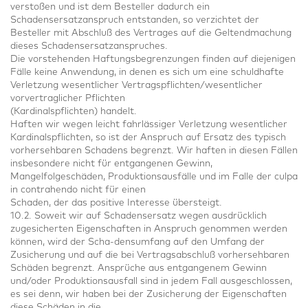
verstoßen und ist dem Besteller dadurch ein
Schadensersatzanspruch entstanden, so verzichtet der
Besteller mit Abschluß des Vertrages auf die Geltendmachung
dieses Schadensersatzanspruches.
Die vorstehenden Haftungsbegrenzungen finden auf diejenigen
Fälle keine Anwendung, in denen es sich um eine schuldhafte
Verletzung wesentlicher Vertragspflichten/wesentlicher
vorvertraglicher Pflichten
(Kardinalspflichten) handelt.
Haften wir wegen leicht fahrlässiger Verletzung wesentlicher
Kardinalspflichten, so ist der Anspruch auf Ersatz des typisch
vorhersehbaren Schadens begrenzt. Wir haften in diesen Fällen
insbesondere nicht für entgangenen Gewinn,
Mangelfolgeschäden, Produktionsausfälle und im Falle der culpa
in contrahendo nicht für einen
Schaden, der das positive Interesse übersteigt.
10.2. Soweit wir auf Schadensersatz wegen ausdrücklich
zugesicherten Eigenschaften in Anspruch genommen werden
können, wird der Scha-densumfang auf den Umfang der
Zusicherung und auf die bei Vertragsabschluß vorhersehbaren
Schäden begrenzt. Ansprüche aus entgangenem Gewinn
und/oder Produktionsausfall sind in jedem Fall ausgeschlossen,
es sei denn, wir haben bei der Zusicherung der Eigenschaften
diese Schäden in die