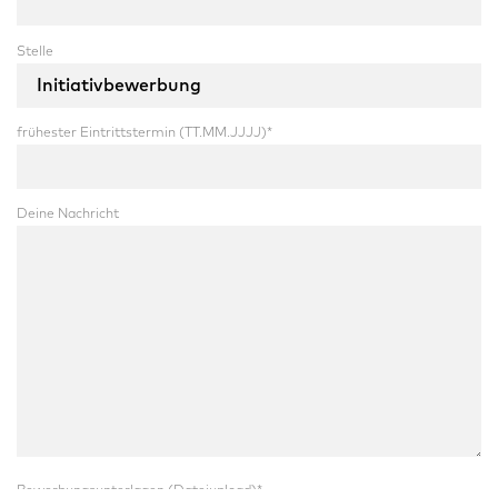
Stelle
frühester Eintrittstermin (TT.MM.JJJJ)
*
Deine Nachricht
Bewerbungsunterlagen (Dateiupload)
*