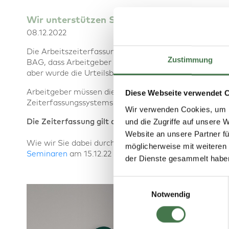
Wir unterstützen Sie bei der Umsetzung des
08.12.2022
Die Arbeitszeiterfassung in Deutschland wird einem M
Zustimmung
BAG, dass Arbeitgeber die Arbeitszeiten ihrer Angest
aber wurde die Urteilsbegründung vom Bundesarbeitsge
Arbeitgeber müssen die Arbeitszeit ihrer Mitarbeiter t
Diese Webseite verwendet 
Zeiterfassungssystems reicht nicht aus.
Wir verwenden Cookies, um I
und die Zugriffe auf unsere 
Die Zeiterfassung gilt aber nach Aussage des Gericht
Website an unsere Partner fü
Wie wir Sie dabei durch den Einsatz von Modulen der 
möglicherweise mit weiteren
Seminaren
am 15.12.22 und 09.02.23!
der Dienste gesammelt habe
Einwilligungsauswahl
Notwendig