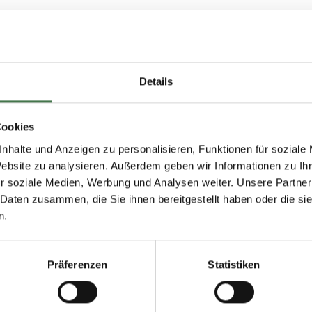
 neuen BAG-Urteils zur Zeiterfassung
edienbericht zufolge schon ab sofort zur Pflicht. Die Entsch
Details
ellten genau dokumentieren müssen, fiel bereits im September
richt in Erfurt veröffentlicht.
atsächlich erfassen – die bloße Bereitstellung eines
Cookies
nhalte und Anzeigen zu personalisieren, Funktionen für soziale
Website zu analysieren. Außerdem geben wir Informationen zu I
s ab sofort - ohne Übergangsfrist.
r soziale Medien, Werbung und Analysen weiter. Unsere Partner
Sage HR Suite unterstützen können, erfahren Sie in unseren 
 Daten zusammen, die Sie ihnen bereitgestellt haben oder die s
n.
Präferenzen
Statistiken